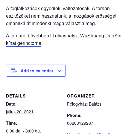
A foglalkozások egyediek, változatosak. A tornán
eszközöket nem használunk, a mozgások erősségét,
dinamikáját mindenki maga választja meg.
A tornáról bővebben itt olvashatsz:
WuShuang DaoYin
kínai gerinctorna
Add to calendar
DETAILS
ORGANIZER
Date:
Félegyházi Balázs
július 20, 2021
Phone:
Time:
06203129267
6:00 du. - 8:00 du.