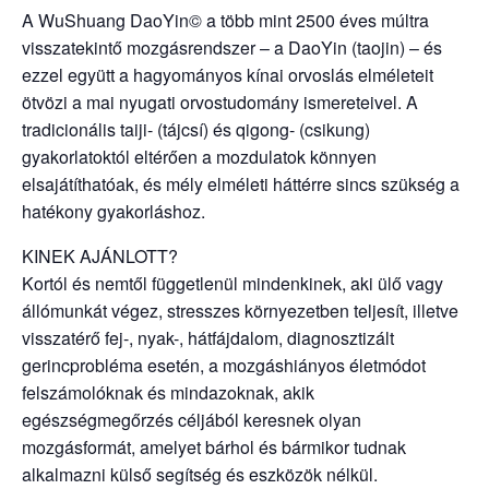
A WuShuang DaoYin© a több mint 2500 éves múltra
visszatekintő mozgásrendszer – a DaoYin (taojin) – és
ezzel együtt a hagyományos kínai orvoslás elméleteit
ötvözi a mai nyugati orvostudomány ismereteivel. A
tradicionális taiji- (tájcsí) és qigong- (csikung)
gyakorlatoktól eltérően a mozdulatok könnyen
elsajátíthatóak, és mély elméleti háttérre sincs szükség a
hatékony gyakorláshoz.
KINEK AJÁNLOTT?
Kortól és nemtől függetlenül mindenkinek, aki ülő vagy
állómunkát végez, stresszes környezetben teljesít, illetve
visszatérő fej-, nyak-, hátfájdalom, diagnosztizált
gerincprobléma esetén, a mozgáshiányos életmódot
felszámolóknak és mindazoknak, akik
egészségmegőrzés céljából keresnek olyan
mozgásformát, amelyet bárhol és bármikor tudnak
alkalmazni külső segítség és eszközök nélkül.