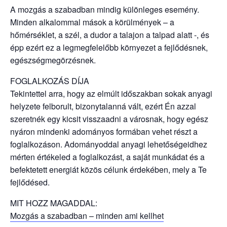
A mozgás a szabadban mindig különleges esemény.
Minden alkalommal mások a körülmények – a
hőmérséklet, a szél, a dudor a talajon a talpad alatt -, és
épp ezért ez a legmegfelelőbb környezet a fejlődésnek,
egészségmegörzésnek.
FOGLALKOZÁS DÍJA
Tekintettel arra, hogy az elmúlt időszakban sokak anyagi
helyzete felborult, bizonytalanná vált, ezért Én azzal
szeretnék egy kicsit visszaadni a városnak, hogy egész
nyáron mindenki adományos formában vehet részt a
foglalkozáson. Adományoddal anyagi lehetőségeidhez
mérten értékeled a foglalkozást, a saját munkádat és a
befektetett energiát közös célunk érdekében, mely a Te
fejlődésed.
MIT HOZZ MAGADDAL:
Mozgás a szabadban – minden ami kellhet