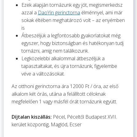
Ezek alapján tornázunk egy jót, megismerkedsz
azzal a
DaoYin gerinctorna
élménnyel, ami már
sokak éltében meghatározó volt – az enyémben
is
Átbeszéljük a legfontosabb gyakorlatokat még
egyszer, hogy biztonságban és hatékonyan tudj
tornázni, amíg nem találkozunk.
Legközelebbi alkalommal átbeszéljük a
tapasztaltakat, és újra tornázunk, figyelembe
véve a változásokat.
Az otthoni gerinctorna ára 12000 Ft / óra, az első
alkalom két órás, utána a felállított céloknak
megfelelően 1 vagy másfél órát tornázunk együtt.
Díjtalan kiszállás:
Pécel, Péceltől Budapest XVII.
kerület központig, Maglód, Ecser