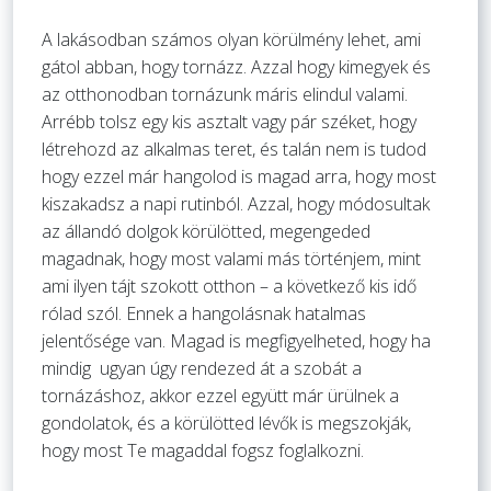
A lakásodban számos olyan körülmény lehet, ami
gátol abban, hogy tornázz. Azzal hogy kimegyek és
az otthonodban tornázunk máris elindul valami.
Arrébb tolsz egy kis asztalt vagy pár széket, hogy
létrehozd az alkalmas teret, és talán nem is tudod
hogy ezzel már hangolod is magad arra, hogy most
kiszakadsz a napi rutinból. Azzal, hogy módosultak
az állandó dolgok körülötted, megengeded
magadnak, hogy most valami más történjem, mint
ami ilyen tájt szokott otthon – a következő kis idő
rólad szól. Ennek a hangolásnak hatalmas
jelentősége van. Magad is megfigyelheted, hogy ha
mindig ugyan úgy rendezed át a szobát a
tornázáshoz, akkor ezzel együtt már ürülnek a
gondolatok, és a körülötted lévők is megszokják,
hogy most Te magaddal fogsz foglalkozni.