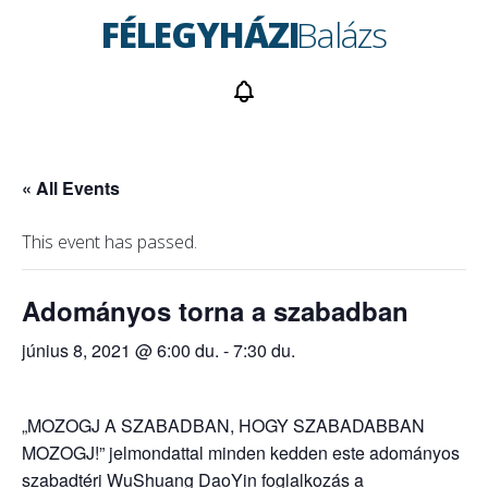
FÉLEGYHÁZI
Balázs
« All Events
This event has passed.
Adományos torna a szabadban
június 8, 2021 @ 6:00 du.
-
7:30 du.
„MOZOGJ A SZABADBAN, HOGY SZABADABBAN
MOZOGJ!” jelmondattal minden kedden este adományos
szabadtéri WuShuang DaoYin foglalkozás a