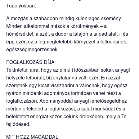
Topolyosban.
A mozgás a szabadban mindig különleges esemény.
Minden alkalommal mások a körülmények – a
hőmérséklet, a szél, a dudor a talajon a talpad alatt -, és
épp ezért ez a legmegfelelőbb környezet a fejlődésnek,
egészségmegörzésnek.
FOGLALKOZÁS DÍJA
Tekintettel arra, hogy az elmúlt időszakban sokak anyagi
helyzete felborult, bizonytalanná vált, ezért Én azzal
szeretnék egy kicsit visszaadni a városnak, hogy egész
nyáron mindenki adományos formában vehet részt a
foglalkozáson. Adományoddal anyagi lehetőségeidhez
mérten értékeled a foglalkozást, a saját munkádat és a
befektetett energiát közös célunk érdekében, mely a Te
fejlődésed.
MIT HOZZ MAGADDAL: