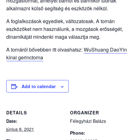
mozgásformát, amelyet bárhol és bármikor tudnak
alkalmazni külső segítség és eszközök nélkül.
A foglalkozások egyediek, változatosak. A tornán
eszközöket nem használunk, a mozgások erősségét,
dinamikáját mindenki maga választja meg.
A tornáról bővebben itt olvashatsz:
WuShuang DaoYin
kínai gerinctorna
Add to calendar
DETAILS
ORGANIZER
Date:
Félegyházi Balázs
június 8, 2021
Phone: