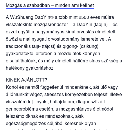
Mozgás a szabadban – minden ami kellhet
A WuShuang DaoYin© a több mint 2500 éves múltra
visszatekintő mozgásrendszer – a DaoYin (taojin) – és
ezzel együtt a hagyományos kínai orvoslás elméleteit
ötvözi a mai nyugati orvostudomány ismereteivel. A
tradicionális taiji- (tájcsí) és qigong- (csikung)
gyakorlatoktól eltérően a mozdulatok könnyen
elsajátíthatóak, és mély elméleti háttérre sincs szükség a
hatékony gyakorláshoz.
KINEK AJÁNLOTT?
Kortól és nemtől függetlenül mindenkinek, aki ülő vagy
állómunkát végez, stresszes környezetben teljesít, illetve
visszatérő fej-, nyak-, hátfájdalom, diagnosztizált
gerincprobléma esetén, a mozgáshiányos életmódot
felszámolóknak és mindazoknak, akik
egészségmegőrzés céljából keresnek olyan