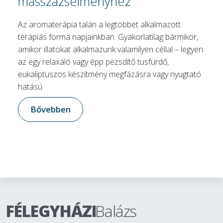
masszázsélményhez
Az aromaterápia talán a legtöbbet alkalmazott
terápiás forma napjainkban. Gyakorlatilag bármikor,
amikor illatokat alkalmazunk valamilyen céllal – legyen
az egy relaxáló vagy épp pezsdítő tusfürdő,
eukaliptuszos készítmény megfázásra vagy nyugtató
hatású
Bővebben
FÉLEGYHÁZI
Balázs