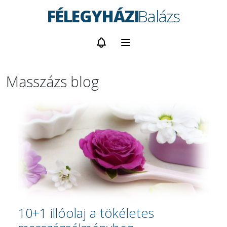
FÉLEGYHÁZI
Balázs
Masszázs blog
10+1 illóolaj a tökéletes