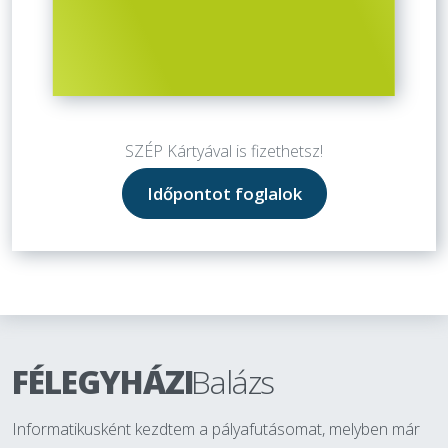
SZÉP Kártyával is fizethetsz!
Időpontot foglalok
FÉLEGYHÁZI
Balázs
Informatikusként kezdtem a pályafutásomat, melyben már