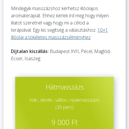
Mindegyik masszázshoz kérhetsz illóolajos
aromaterápiát. Ehhez kérlek írd meg hogy milyen
illatot szeretnél vagy hogy mi a célod a
terápiával. Egy kis segítség a választáshoz:
10+1
illóolaj a tökéletes masszázsélményhez
Díjtalan kiszállás:
Budapest XVII, Pécel, Maglód,
Ecser, Isaszeg
Hátmasszázs
Hát-, derék-, vállöv-, nyakmasszázs
(30 perc)
9 000 Ft