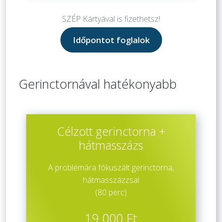
SZÉP Kártyával is fizethetsz!
Időpontot foglalok
Gerinctornával hatékonyabb
Célzott gerinctorna +
hátmasszázs
A problémára fókuszált gerinctorna,
hátmasszázzsal
(80 perc)
19 000 Ft