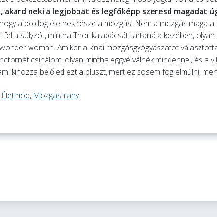
et, akard neki a legjobbat és legfőképp szeresd magadat ú
, hogy a boldog életnek része a mozgás. Nem a mozgás maga a 
li fel a súlyzót, mintha Thor kalapácsát tartaná a kezében, olya
e wonder woman. Amikor a kínai mozgásgyógyászatot választottam
nctornát csinálom, olyan mintha eggyé válnék mindennel, és a vi
i kihozza belőled ezt a pluszt, mert ez sosem fog elmúlni, mert
d
Életmód
,
Mozgáshiány