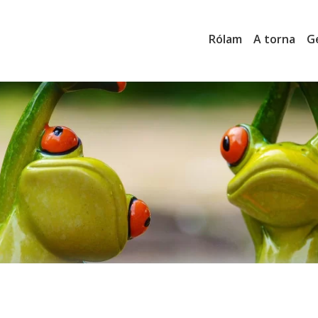
Rólam
A torna
G