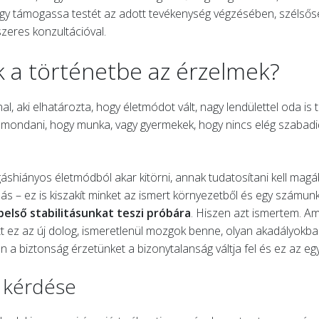
ogy támogassa testét az adott tevékenység végzésében, szélsősé
zeres konzultációval.
 a történetbe az érzelmek?
al, aki elhatározta, hogy életmódot vált, nagy lendülettel oda 
t mondani, hogy munka, vagy gyermekek, hogy nincs elég szabadid
áshiányos életmódból akar kitörni, annak tudatosítani kell mag
s – ez is kiszakít minket az ismert környezetből és egy számunkra
belső stabilitásunkat teszi próbára
. Hiszen azt ismertem. Am
tt ez az új dolog, ismeretlenül mozgok benne, olyan akadályokba 
en a biztonság érzetünket a bizonytalanság váltja fel és ez az eg
ó kérdése