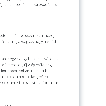
ges esetben ízületi károsodása is
is tette magát, rendszeresen mozogni
ő, de az igazság az, hogy a valódi
ában, hogy ez egy hatalmas változás
 ismeretlen, új világ nyílik meg.
ikor abban voltam nem ért baj.
ütközök, amiket le kell győznöm,
yik ok, amiért sokan visszafordulnak.