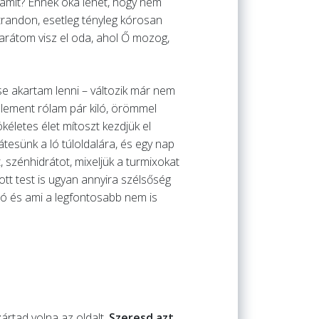
 amit? Ennek oka lehet, hogy nem
trandon, esetleg tényleg kórosan
 barátom visz el oda, ahol Ő mozog,
e akartam lenni – változik már nem
, lement rólam pár kiló, örömmel
életes élet mítoszt kezdjük el
átesünk a ló túloldalára, és egy nap
 szénhidrátot, mixeljük a turmixokat
ott test is ugyan annyira szélsőség
tó és ami a legfontosabb nem is
ártad volna az oldalt.
Szeresd azt