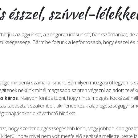
 ésszel, szívvel-lélekke
eszthetjük az agyunkat, a zongoratudásunkat, bankszámlánkat, de
szükségessége. Bármibe fogunk a legfontosabb, hogy ésszel és n
sége mindenki számára ismert. Bármilyen mozgásról legyen is sz
segítenek nekünk minél magasabb szinten végezni az adott tevék
és káros
. Nagyon fontos tudni, hogy nincs mozgás kockázat nélk
tas tapasztalt szakember, aki rendelkezik alap egészségügyi isme
grehajtásakor elkövethető hibákkal.
t, hogy szeretne egészségesebb lenni, vagy jobban kidolgozott 
 kiderül, hogy mivel nem volt megfelelő segítség mellette, teste 