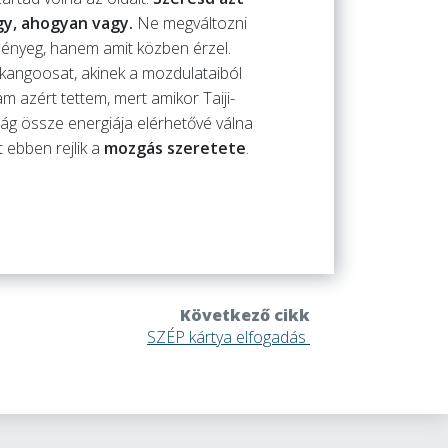
gy, ahogyan vagy.
Ne megváltozni
lényeg, hanem amit közben érzel.
n kangoosat, akinek a mozdulataiból
 azért tettem, mert amikor Taiji-
lág össze energiája elérhetővé válna
 ebben rejlik a
mozgás szeretete
.
Következő cikk
SZÉP kártya elfogadás