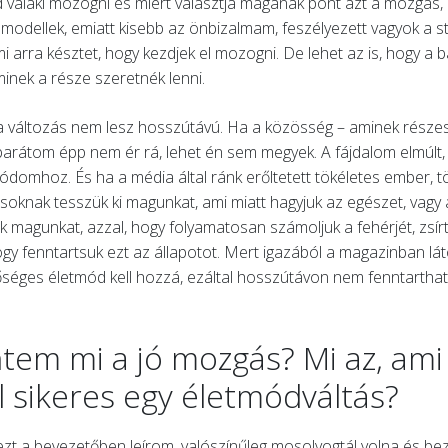
d valaki mozogni és miért választja magának pont azt a mozgás,
modellek, emiatt kisebb az önbizalmam, feszélyezett vagyok a s
mi arra késztet, hogy kezdjek el mozogni. De lehet az is, hogy a
inek a része szeretnék lenni.
 a változás nem lesz hosszútávú. Ha a közösség – aminek részes
a barátom épp nem ér rá, lehet én sem megyek. A fájdalom elmúlt
domhoz. És ha a média által ránk erőltetett tökéletes ember, tök
ásoknak tesszük ki magunkat, ami miatt hagyjuk az egészet, vagy 
 magunkat, azzal, hogy folyamatosan számoljuk a fehérjét, zsírt,
ogy fenntartsuk ezt az állapotot. Mert igazából a magazinban lát
sőséges életmód kell hozzá, ezáltal hosszútávon nem fenntartha
tem mi a jó mozgás? Mi az, ami
 sikeres egy életmódváltás?
ezt a bevezetőben leírom, valószínűleg mosolyogtál volna és bez