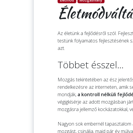
Életmód
Mozgáshiány
Életmódváltás
Az életünk a fejlődésről szól. Fejl
testünk folyamatos fejlesztésének 
azt.
Többet ésszel…
Mozgás tekintetében az ész jelentő
rendelkezésre az interneten, amik 
mondják,
a kontroll nélküli fejlőd
végigkísérje az adott mozgásban jár
mozgásra jellemző kockázatokkal, vé
Nagyon sok embernél tapasztalom az
mozgást, csinálja, majd pár év múlva