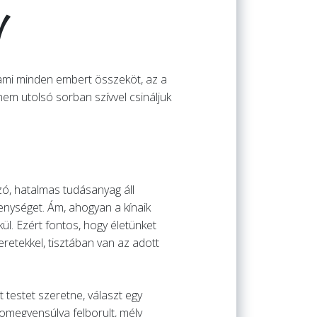
l
 ami minden embert összeköt, az a
em utolsó sorban szívvel csináljuk
ó, hatalmas tudásanyag áll
enységet. Ám, ahogyan a kínaik
ül. Ezért fontos, hogy életünket
retekkel, tisztában van az adott
testet szeretne, választ egy
izomegyensúlya felborult, mély