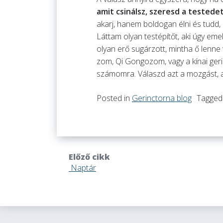
amit csinálsz, szeresd a tested
akarj, hanem boldogan élni és tudd
Láttam olyan testépítőt, aki úgy eme
olyan erő sugárzott, mintha ő lenn
zom, Qi Gongozom, vagy a kínai geri
számomra. Válaszd azt a mozgást, am
Posted in
Gerinctorna blog
Tagge
Előző cikk
Naptár