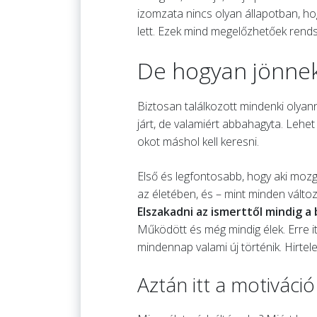
izomzata nincs olyan állapotban, h
lett. Ezek mind megelőzhetőek rends
De hogyan jönnek
Biztosan találkozott mindenki olyann
járt, de valamiért abbahagyta. Lehe
okot máshol kell keresni.
Első és legfontosabb, hogy aki mozg
az életében, és – mint minden változá
Elszakadni az ismerttől mindig a 
Működött és még mindig élek. Erre i
mindennap valami új történik. Hirtel
Aztán itt a motiváci