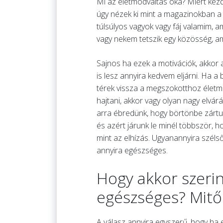
Mi az életmódváltás oka? Miért kez
úgy nézek ki mint a magazinokban a 
túlsúlyos vagyok vagy fáj valamim, a
vagy nekem tetszik egy közösség, am
Sajnos ha ezek a motivációk, akkor
is lesz annyira kedvem eljárni. Ha 
térek vissza a megszokotthoz életmó
hajtani, akkor vagy olyan nagy elvár
arra ébredünk, hogy börtönbe zártuk
és azért járunk le minél többször, h
mint az elhízás. Ugyanannyira szél
annyira egészséges.
Hogy akkor szerin
egészséges? Mitől
A válasz annyira egyszerű, hogy ha 