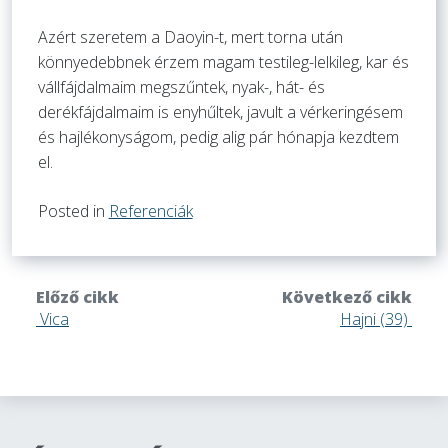
Azért szeretem a Daoyin-t, mert torna után
könnyedebbnek érzem magam testileg-lelkileg, kar és
vállfájdalmaim megszűntek, nyak-, hát- és
derékfájdalmaim is enyhűltek, javult a vérkeringésem
és hajlékonyságom, pedig alig pár hónapja kezdtem
el.
Posted in
Referenciák
Előző cikk
Következő cikk
Vica
Hajni (39)