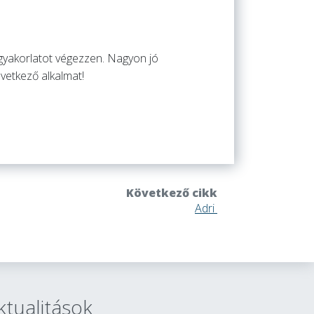
gyakorlatot végezzen. Nagyon jó
övetkező alkalmat!
Következő cikk
Adri
ktualitások