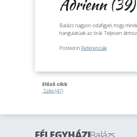
Adrienn (39)
Balázs nagyon odafigyel, hogy mind
hangulatúak az órái. Teljesen átmozg
Posted in
Referenciák
Előző cikk
Szilvi (47)
FÉLEGYHÁZI
Balázs