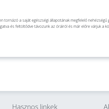
en tornázó a saját egészségi állapotának megfelelő nehézségű 
atva és feltöltődve távozunk az óráiról és már előre várjuk a k
Hasznos linkek
A