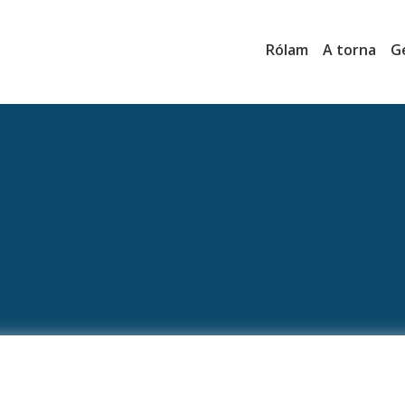
Rólam
A torna
G