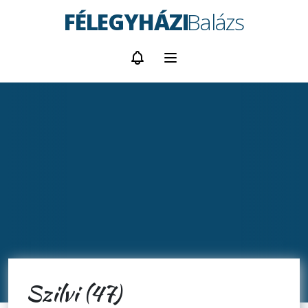
FÉLEGYHÁZI
Balázs
Szilvi (47)