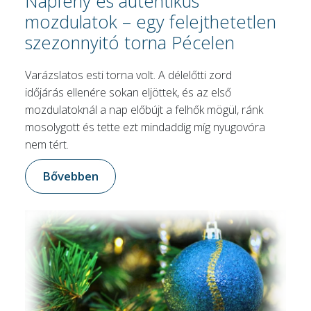
Napfény és autentikus
mozdulatok – egy felejthetetlen
szezonnyitó torna Pécelen
Varázslatos esti torna volt. A délelőtti zord
időjárás ellenére sokan eljöttek, és az első
mozdulatoknál a nap előbújt a felhők mögül, ránk
mosolygott és tette ezt mindaddig míg nyugovóra
nem tért.
Bővebben