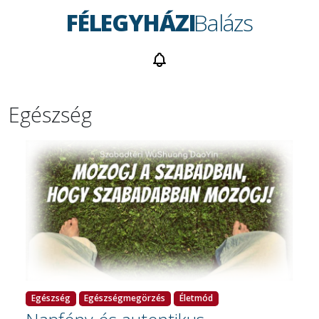
FÉLEGYHÁZI
Balázs
Egészség
Egészség
Egészségmegörzés
Életmód