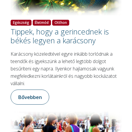
Egészség
Életmód
Otthon
Tippek, hogy a gerincednek is
békés legyen a karácsony
Karácsony közeledtével egyre inkább torlódnak a
teendők és igyekszünk a lehető legtöbb dolgot
besűríteni egy napra. Ilyenkor hajlamosak vagyunk
megfeledkezni korlátainkról és nagyobb kockázatot
vállalni.
Bővebben