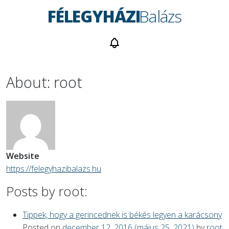
FÉLEGYHÁZI
Balázs
About: root
Website
https://felegyhazibalazs.hu
Posts by root:
Tippek, hogy a gerincednek is békés legyen a karácsony
Posted on
december 12, 2016
(május 25, 2021)
by
root