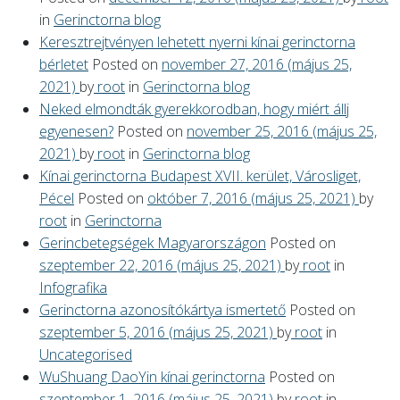
in
Gerinctorna blog
Keresztrejtvényen lehetett nyerni kínai gerinctorna
bérletet
Posted on
november 27, 2016
(május 25,
2021)
by
root
in
Gerinctorna blog
Neked elmondták gyerekkorodban, hogy miért állj
egyenesen?
Posted on
november 25, 2016
(május 25,
2021)
by
root
in
Gerinctorna blog
Kínai gerinctorna Budapest XVII. kerület, Városliget,
Pécel
Posted on
október 7, 2016
(május 25, 2021)
by
root
in
Gerinctorna
Gerincbetegségek Magyarországon
Posted on
szeptember 22, 2016
(május 25, 2021)
by
root
in
Infografika
Gerinctorna azonosítókártya ismertető
Posted on
szeptember 5, 2016
(május 25, 2021)
by
root
in
Uncategorised
WuShuang DaoYin kínai gerinctorna
Posted on
szeptember 1, 2016
(május 25, 2021)
by
root
in