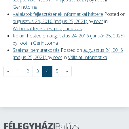
Gerinctorna
Vállalatok fejlesztésének informatikai háttere
Posted on
augusztus 24, 2016
(május 25, 2021)
by
root
in
Weboldal fejlesztés, programozás
Rólam
Posted on
augusztus 24, 2016
(január 25, 2025)
by
root
in
Gerinctorna
Szakmai bemutatkozás
Posted on
augusztus 24, 2016
(május 25, 2021)
by
root
in
Vállalati informatika
«
1
2
3
4
5
»
FÉLEGYHÁZI
Balázs